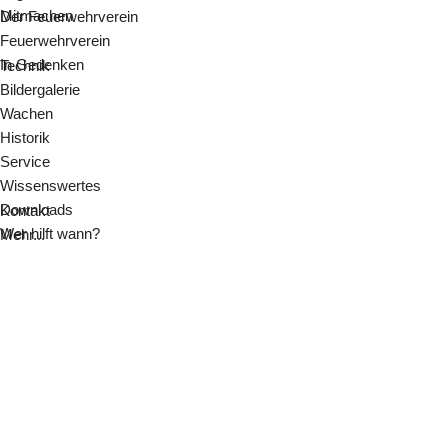
Mitmachen
Der Feuerwehrverein
Feuerwehrverein
In Gedenken
Technik
Bildergalerie
Wachen
Historik
Service
Wissenswertes
Downloads
Kontakt
Wer hilft wann?
Mehr...