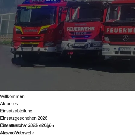
Willkommen
Aktuelles
Einsatzabteilung
Einsatzgeschehen 2026
Einsatzarchiv 2025 - 2016
Öffentliche Veranstaltungen
Aktive Wehr
Jugendfeuerwehr